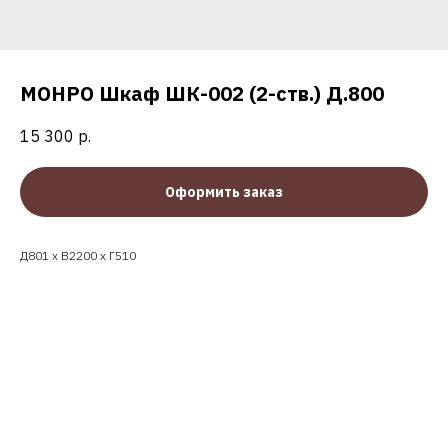
МОНРО Шкаф ШК-002 (2-ств.) Д.800
15 300
р.
Оформить заказ
Д801 х В2200 х Г510