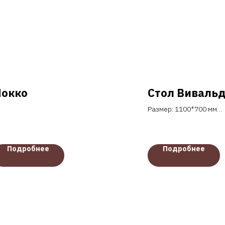
окко
Стол Виваль
Размер: 1100*700 мм
Высота: 760 мм
Материал столешницы:
керамика
Подробнее
Подробнее
Подстолье: металл