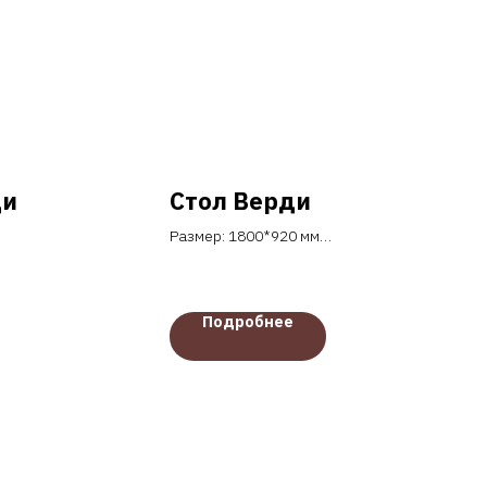
ди
Стол Верди
Размер: 1800*920 мм
Высота: 760 мм
Материал столешницы:
керамика
Подробнее
Подстолье: металл