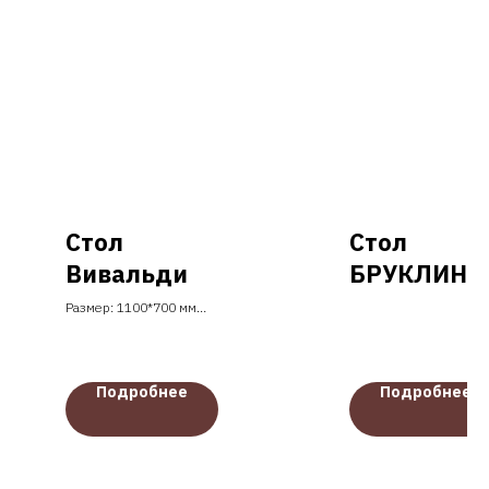
Стол
Стол
Вивальди
БРУКЛИН
раздвижно
Размер: 1100*700 мм
Высота: 760 мм
й пластик
Материал столешницы:
HPL
керамика
Подстолье: металл
Подробнее
Подробнее