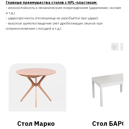
Главные преимущества столов с HPL-пластиком:
- износостойкость к механическим повреждениям (царапинам, сколам
и т.д.)
- ударопрочность (столешница не разобьётся при ударе)
- высокое шумопоглащение (нет дребезжащих звуков при
соприкосновении с посудой и т.д.)
Стол Марко
Стол БАРО