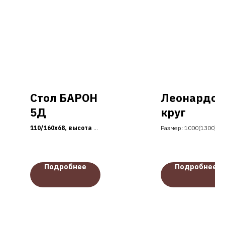
Стол БАРОН
Леонардо
5Д
круг
110/160х68, высота 75
Размер: 1000(1300) м
см, столешница и
Столешница -
подстолье ЛДСП
натуральный шпон дуб
22/25 мм без
опора натуральный
декор.элемента,
шпон дуба
Подробнее
Подробнее
ноги массив/МДФ