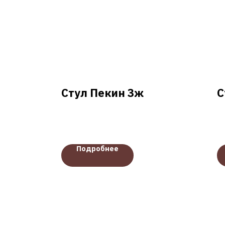
Стул Пекин 3ж
С
Подробнее