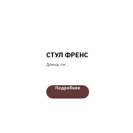
СТУЛ ФРЕНС
Длина, см
— 48
Ширина, см
— 65
Подробнее
Высота, см
— 88