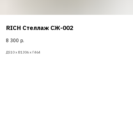
RICH Стеллаж СЖ-002
8 300
р.
Д510 х В1306 х Г464
ERROR:Not found category