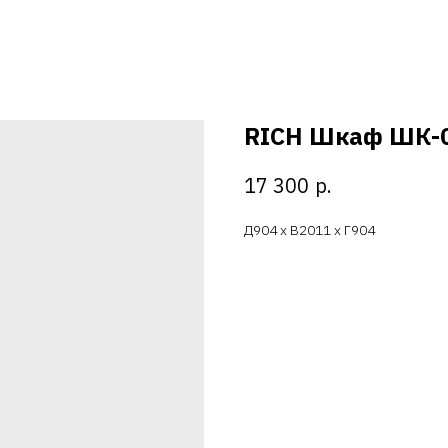
RICH Шкаф ШК-0
р.
17 300
Д904 х В2011 х Г904