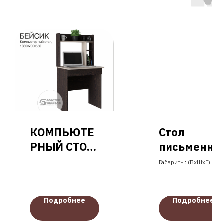
S
-
КОМПЬЮТЕ
Стол
РНЫЙ СТОЛ
письменн
БЕЙСИК
й
Габариты: (ВхШхГ)
800х1312х550 мм
Подробнее
Подробнее