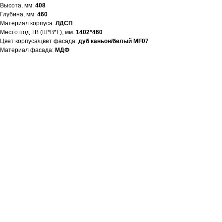
Высота, мм:
408
Глубина, мм:
460
Материал корпуса:
ЛДСП
Место под ТВ (Ш*В*Г), мм:
1402*460
Цвет корпуса/цвет фасада:
дуб каньон/белый MF07
Материал фасада:
МДФ