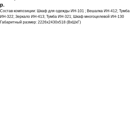
р.
Состав композиции: Шкаф для одежды ИН-101 ; Вешалка ИН-412; Тумба
ИН-322; Зеркало ИН-413; Тумба ИН-321; Шкаф многоцелевой ИН-130
Габаритный размер: 2226х2430х518 (ВхШхГ)